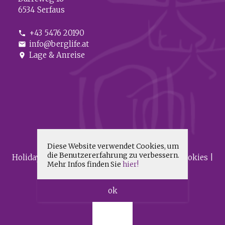
6534 Serfaus
+43 5476 20190
phone
info@berglife.at
mail
Lage & Anreise
location_on
Diese Website verwendet Cookies, um
die Benutzererfahrung zu verbessern.
HolidayCheck
|
Impressum
|
Datenschutz & Cookies
|
Mehr Infos finden Sie
hier!
Barrierefreiheit
|
Sitemap
ok