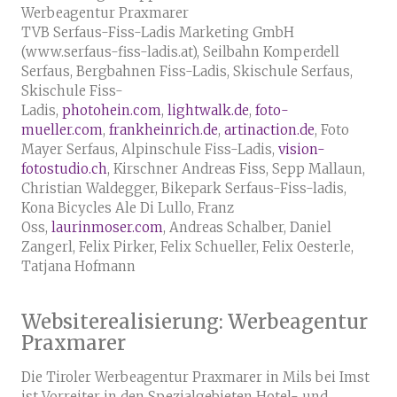
Werbeagentur Praxmarer
TVB Serfaus-Fiss-Ladis Marketing GmbH
(www.serfaus-fiss-ladis.at), Seilbahn Komperdell
Serfaus, Bergbahnen Fiss-Ladis, Skischule Serfaus,
Skischule Fiss-
Ladis,
photohein.com
,
lightwalk.de
,
foto-
mueller.com
,
frankheinrich.de
,
artinaction.de
, Foto
Mayer Serfaus, Alpinschule Fiss-Ladis,
vision-
fotostudio.ch
, Kirschner Andreas Fiss, Sepp Mallaun,
Christian Waldegger, Bikepark Serfaus-Fiss-ladis,
Kona Bicycles Ale Di Lullo, Franz
Oss,
laurinmoser.com
, Andreas Schalber, Daniel
Zangerl, Felix Pirker, Felix Schueller, Felix Oesterle,
Tatjana Hofmann
Websiterealisierung: Werbeagentur
Praxmarer
Die Tiroler Werbeagentur Praxmarer in Mils bei Imst
ist Vorreiter in den Spezialgebieten Hotel- und