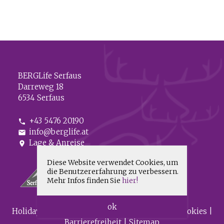
BERGLife Serfaus
Darreweg 18
6534 Serfaus
+43 5476 20190
phone
info@berglife.at
mail
Lage & Anreise
location_on
Diese Website verwendet Cookies, um
die Benutzererfahrung zu verbessern.
Mehr Infos finden Sie
hier!
ok
HolidayCheck
|
Impressum
|
Datenschutz & Cookies
|
Barrierefreiheit
|
Sitemap